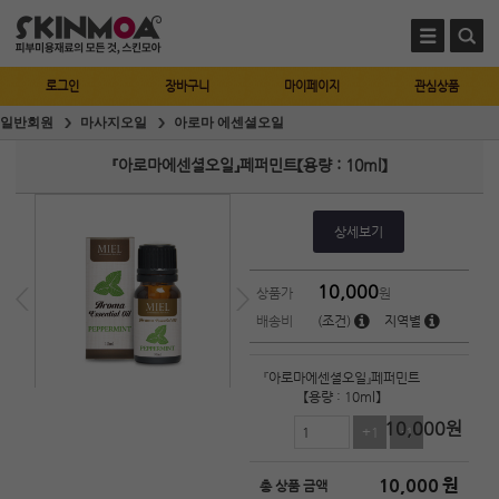
로그인
장바구니
마이페이지
관심상품
일반회원
마사지오일
아로마 에센셜오일
『아로마에센셜오일』페퍼민트【용량 : 10ml】
상세보기
10,000
상품가
원
배송비
(조건)
지역별
『아로마에센셜오일』페퍼민트
【용량 : 10ml】
10,000
원
+1
-1
10,000
원
총 상품 금액