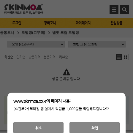
로그인
장바구니
마이페이지
관심상품
공통코너
모델링(고무팩)
벨벳 크림 모델링
최신순
인기순
낮은가격
높은가격
리뷰순
상품 준비중 입니다.
www.skinmoa.co.kr의 페이지 내용:
[스킨모아] 모바일 앱 설치시 적립금 1,000원을 적립해드립니다♡
취소
확인