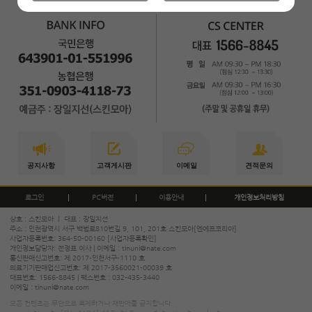
공지사항
고객게시판
이메일
견적문의
로그인
PC버전
이용안내
개인정보처리방침
상호 : 스킨모아 ㅣ 대표 : 장일지선
주소 : 인천광역시 서구 백범로810번길 9, 101, 201호 스킨모아[엔에프코리아]
사업자등록번호: 364-50-00160
[사업자등록확인]
개인정보담당자: 전정표 이사 | 이메일 :
tinuni@nate.com
통신판매신고번호: 제 2017-인천서구-1110 호
의료기기판매업신고번호: 제 2017-3560021-00039 호
대표번호:
1566-8845
| 팩스번호 : 032-435-3440
이메일 :
tinuni@nate.com
모든 컨텐츠는 무단으로 복제하거나 재판매를 금지합니다.